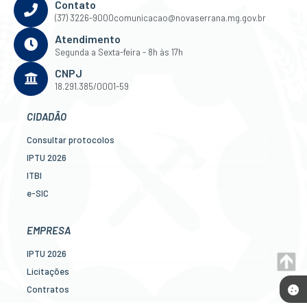
Contato
(37) 3226-9000
comunicacao@novaserrana.mg.gov.br
Atendimento
Segunda a Sexta-feira - 8h às 17h
CNPJ
18.291.385/0001-59
CIDADÃO
Consultar protocolos
IPTU 2026
ITBI
e-SIC
Ouvidoria
Legislação
EMPRESA
Diário Oficial
IPTU 2026
Concursos
Licitações
Transparência Pública
Contratos
Contato
Nota Fiscal Eletrônica