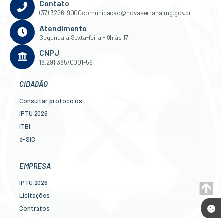
Contato
(37) 3226-9000
comunicacao@novaserrana.mg.gov.br
Atendimento
Segunda a Sexta-feira - 8h às 17h
CNPJ
18.291.385/0001-59
CIDADÃO
Consultar protocolos
IPTU 2026
ITBI
e-SIC
Ouvidoria
Legislação
EMPRESA
Diário Oficial
IPTU 2026
Concursos
Licitações
Transparência Pública
Contratos
Contato
Nota Fiscal Eletrônica