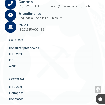
Contato
(37) 3226-9000
comunicacao@novaserrana.mg.gov.br
Atendimento
Segunda a Sexta-feira - 8h às 17h
CNPJ
18.291.385/0001-59
CIDADÃO
Consultar protocolos
IPTU 2026
ITBI
e-SIC
Ouvidoria
Legislação
EMPRESA
Diário Oficial
IPTU 2026
Concursos
Licitações
Transparência Pública
Contratos
Contato
Nota Fiscal Eletrônica