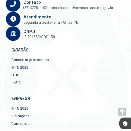
Contato
(37) 3226-9000
comunicacao@novaserrana.mg.gov.br
Atendimento
Segunda a Sexta-feira - 8h às 17h
CNPJ
18.291.385/0001-59
CIDADÃO
Consultar protocolos
IPTU 2026
ITBI
e-SIC
Ouvidoria
Legislação
EMPRESA
Diário Oficial
IPTU 2026
Concursos
Licitações
Transparência Pública
Contratos
Contato
Nota Fiscal Eletrônica