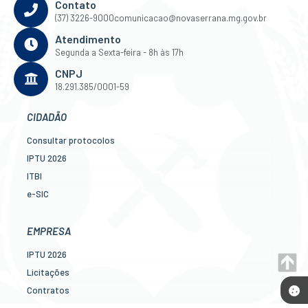
Contato
(37) 3226-9000
comunicacao@novaserrana.mg.gov.br
Atendimento
Segunda a Sexta-feira - 8h às 17h
CNPJ
18.291.385/0001-59
CIDADÃO
Consultar protocolos
IPTU 2026
ITBI
e-SIC
Ouvidoria
Legislação
EMPRESA
Diário Oficial
IPTU 2026
Concursos
Licitações
Transparência Pública
Contratos
Contato
Nota Fiscal Eletrônica