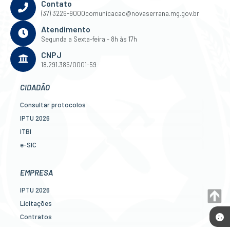
Contato
(37) 3226-9000
comunicacao@novaserrana.mg.gov.br
Atendimento
Segunda a Sexta-feira - 8h às 17h
CNPJ
18.291.385/0001-59
CIDADÃO
Consultar protocolos
IPTU 2026
ITBI
e-SIC
Ouvidoria
Legislação
EMPRESA
Diário Oficial
IPTU 2026
Concursos
Licitações
Transparência Pública
Contratos
Contato
Nota Fiscal Eletrônica