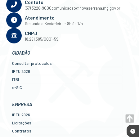
Contato
(37) 3226-9000
comunicacao@novaserrana.mg.gov.br
Atendimento
Segunda a Sexta-feira - 8h às 17h
CNPJ
18.291.385/0001-59
CIDADÃO
Consultar protocolos
IPTU 2026
ITBI
e-SIC
Ouvidoria
Legislação
EMPRESA
Diário Oficial
IPTU 2026
Concursos
Licitações
Transparência Pública
Contratos
Contato
Nota Fiscal Eletrônica