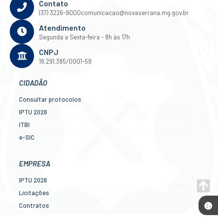
Contato
(37) 3226-9000
comunicacao@novaserrana.mg.gov.br
Atendimento
Segunda a Sexta-feira - 8h às 17h
CNPJ
18.291.385/0001-59
CIDADÃO
Consultar protocolos
IPTU 2026
ITBI
e-SIC
Ouvidoria
Legislação
EMPRESA
Diário Oficial
IPTU 2026
Concursos
Licitações
Transparência Pública
Contratos
Contato
Nota Fiscal Eletrônica