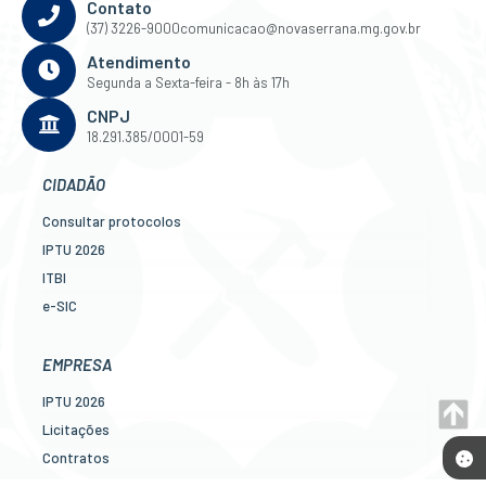
Contato
(37) 3226-9000
comunicacao@novaserrana.mg.gov.br
Atendimento
Segunda a Sexta-feira - 8h às 17h
CNPJ
18.291.385/0001-59
CIDADÃO
Consultar protocolos
IPTU 2026
ITBI
e-SIC
Ouvidoria
Legislação
EMPRESA
Diário Oficial
IPTU 2026
Concursos
Licitações
Transparência Pública
Contratos
Contato
Nota Fiscal Eletrônica