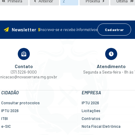
Primeira
Anterior
Próxima
Última
Newsletter
Inscreva-se e receba informativos
Cadastrar
Contato
Atendimento
(37) 3226-9000
Segunda a Sexta-feira - 8h às 
nicacao@novaserrana.mg.gov.br
CIDADÃO
EMPRESA
Consultar protocolos
IPTU 2026
IPTU 2026
Licitações
ITBI
Contratos
e-SIC
Nota Fiscal Eletrônica
Ouvidoria
Diário Oficial