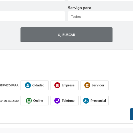
Serviço para
BUSCAR
Cidadão
Empresa
Servidor
SERVIÇO PARA:
Online
Telefone
Presencial
A DE ACESSO: