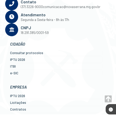
Contato
(37) 3226-9000
comunicacao@novaserrana.mg.gov.br
Atendimento
Segunda a Sexta-feira - 8h às 17h
CNPJ
18.291.385/0001-59
CIDADÃO
Consultar protocolos
IPTU 2026
ITBI
e-SIC
Ouvidoria
Legislação
EMPRESA
Diário Oficial
IPTU 2026
Concursos
Licitações
Transparência Pública
Contratos
Contato
Nota Fiscal Eletrônica