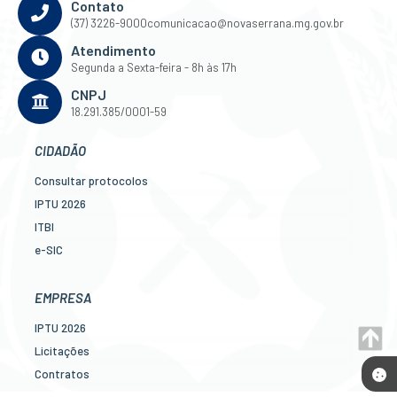
Contato
(37) 3226-9000
comunicacao@novaserrana.mg.gov.br
Atendimento
Segunda a Sexta-feira - 8h às 17h
CNPJ
18.291.385/0001-59
CIDADÃO
Consultar protocolos
IPTU 2026
ITBI
e-SIC
Ouvidoria
Legislação
EMPRESA
Diário Oficial
IPTU 2026
Concursos
Licitações
Transparência Pública
Contratos
Contato
Nota Fiscal Eletrônica