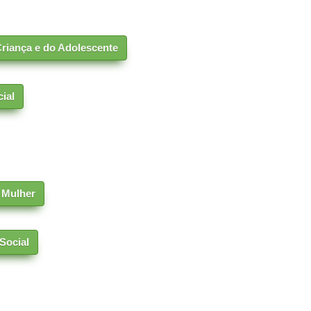
riança e do Adolescente
ial
 Mulher
Social